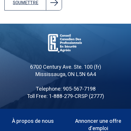
SOUMETTRE
Board
of
6700 Century Ave. Ste. 100 (fr)
Canadian
Mississauga, ON L5N 6A4
Registered
Safety
Telephone: 905-567-7198
Professionals
Toll Free: 1-888-279-CRSP (2777)
À propos de nous
Annoncer une offre
Menu
d’emploi