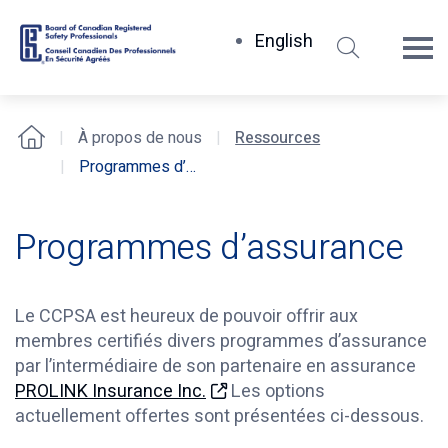
Rechercher
English
Board
of
Canadian
À propos de nous
Ressources
Accueil
Registered
Programmes d’assurance
Safety
Professionals
Programmes d’assurance
Le CCPSA est heureux de pouvoir offrir aux
membres certifiés divers programmes d’assurance
par l’intermédiaire de son partenaire en assurance
PROLINK Insurance Inc.
Les options
actuellement offertes sont présentées ci-dessous.