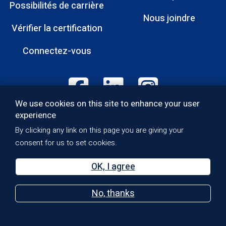
Possibilités de carrière
Pied
Nous joindre
Vérifier la certification
de
page
Connectez-vous
Footer:
We use cookies on this site to enhance your user
Social
experience
Media
Politique de qualité
By clicking any link on this page you are giving your
Footer:
Politique de confidentialité
consent for us to set cookies.
Droits d’auteur
Bottom
Accessibilité
OK, I agree
Terms of Use
Sitemap
No, thanks