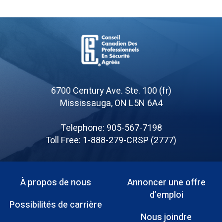
Board
of
6700 Century Ave. Ste. 100 (fr)
Canadian
Mississauga, ON L5N 6A4
Registered
Safety
Telephone: 905-567-7198
Professionals
Toll Free: 1-888-279-CRSP (2777)
À propos de nous
Annoncer une offre
Menu
d’emploi
Possibilités de carrière
Pied
Nous joindre