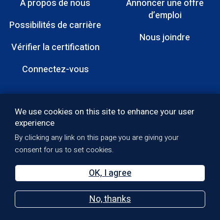
À propos de nous
Annoncer une offre
Menu
d’emploi
Possibilités de carrière
Pied
Nous joindre
Vérifier la certification
de
page
Connectez-vous
Footer:
We use cookies on this site to enhance your user
experience
Social
By clicking any link on this page you are giving your
Media
Politique de qualité
consent for us to set cookies.
Footer:
Politique de confidentialité
Droits d’auteur
Bottom
OK, I agree
Accessibilité
Terms of Use
No, thanks
Sitemap