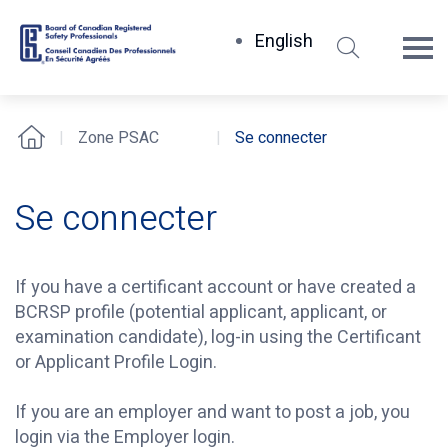
Rechercher
English
Board
of
Canadian
Zone PSAC
Se connecter
Accueil
Registered
Safety
Professionals
Se connecter
If you have a certificant account or have created a
BCRSP profile (potential applicant, applicant, or
examination candidate), log-in using the Certificant
or Applicant Profile Login.
If you are an employer and want to post a job, you
login via the Employer login.