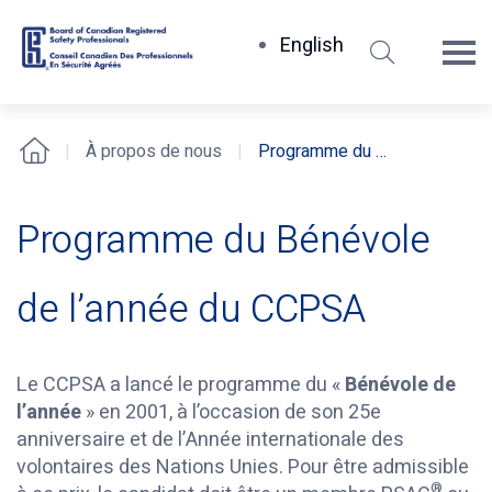
Rechercher
English
Board
of
Canadian
À propos de nous
Programme du Bénévole de l’année du CCPSA
Accueil
Registered
Safety
Professionals
Programme du Bénévole
de l’année du CCPSA
Le CCPSA a lancé le programme du «
Bénévole de
l’année
» en 2001, à l’occasion de son 25e
anniversaire et de l’Année internationale des
volontaires des Nations Unies. Pour être admissible
®