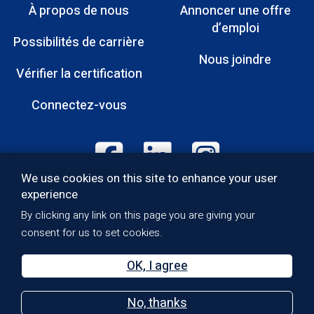
À propos de nous
Annoncer une offre
Menu
d’emploi
Possibilités de carrière
Pied
Nous joindre
Vérifier la certification
de
page
Connectez-vous
Footer:
We use cookies on this site to enhance your user
Social
experience
Media
Politique de qualité
By clicking any link on this page you are giving your
Footer:
Politique de confidentialité
consent for us to set cookies.
Droits d’auteur
Bottom
Accessibilité
OK, I agree
Terms of Use
Sitemap
No, thanks