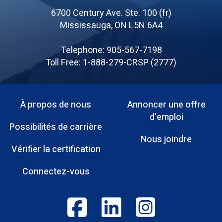
of
6700 Century Ave. Ste. 100 (fr)
Canadian
Mississauga, ON L5N 6A4
Registered
Safety
Telephone: 905-567-7198
Professionals
Toll Free: 1-888-279-CRSP (2777)
À propos de nous
Annoncer une offre
Menu
d’emploi
Possibilités de carrière
Pied
Nous joindre
Vérifier la certification
de
page
Connectez-vous
Footer: