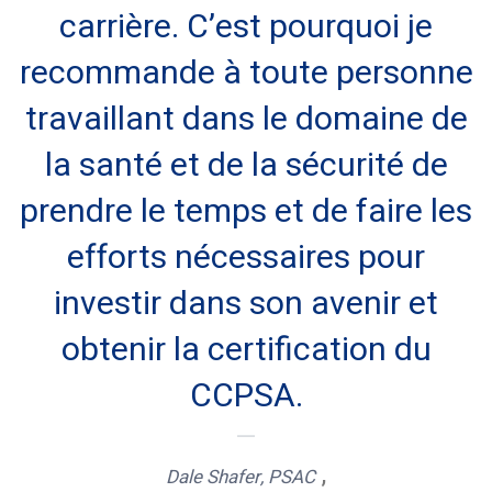
carrière. C’est pourquoi je
recommande à toute personne
travaillant dans le domaine de
la santé et de la sécurité de
prendre le temps et de faire les
efforts nécessaires pour
investir dans son avenir et
Paul Andre, PSAC
Président et chef de direction
obtenir la certification du
Workplace Safety North
CCPSA.
,
Dale Shafer, PSAC