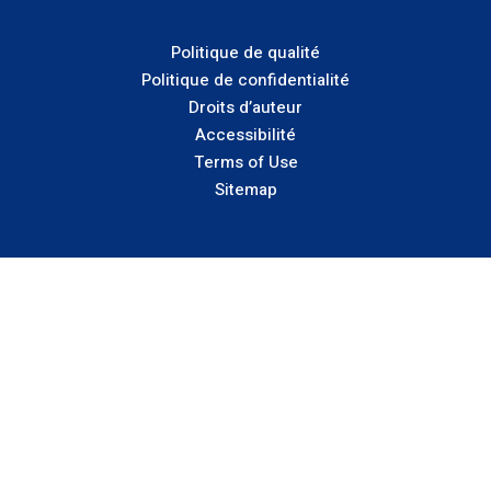
Social
Media
Politique de qualité
Footer:
Politique de confidentialité
Droits d’auteur
Bottom
Accessibilité
Terms of Use
Sitemap
Aller
au
contenu
principal