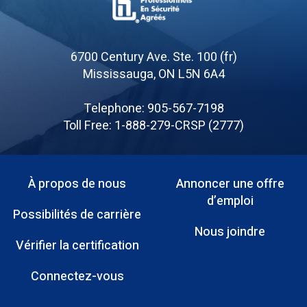
Board
of
6700 Century Ave. Ste. 100 (fr)
Canadian
Mississauga, ON L5N 6A4
Registered
Safety
Telephone: 905-567-7198
Professionals
Toll Free: 1-888-279-CRSP (2777)
À propos de nous
Annoncer une offre
Menu
d’emploi
Possibilités de carrière
Pied
Nous joindre
Vérifier la certification
de
page
Connectez-vous