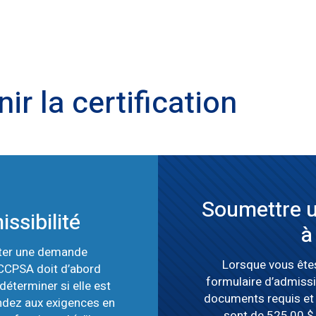
ir la certification
Soumettre 
ssibilité
à
nter une demande
Lorsque vous êtes
 CCPSA doit d’abord
formulaire d’admissi
déterminer si elle est
documents requis et 
ondez aux exigences en
sont de 525,00 $