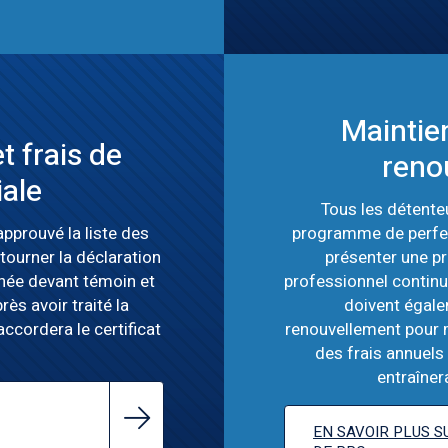
Maintien
t frais de
reno
iale
Tous les détenteu
approuvé la liste des
programme de perfec
ourner la déclaration
présenter une p
née devant témoin et
professionnel continu
près avoir traité la
doivent égale
accordera le certificat
renouvellement pour m
des frais annuel
entraînera
EN SAVOIR PLUS 