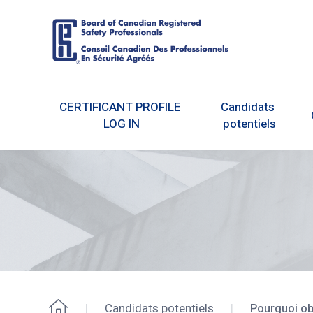
Board
of
CERTIFICANT PROFILE 
Candidats 
Canadian
LOG IN
potentiels
Registered
Safety
Professionals
Candidats potentiels
Pourquoi obt
Accueil