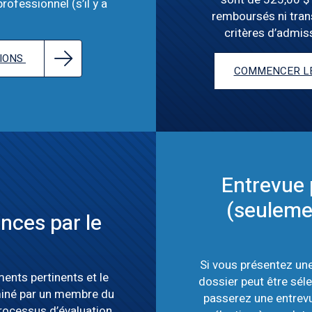
ofessionnel (s’il y a
remboursés ni tran
critères d’admis
TIONS
COMMENCER LE
Entrevue 
(seulemen
nces par le
Si vous présentez un
ents pertinents et le
dossier peut être sél
miné par un membre du
passerez une entrev
rocessus d’évaluation