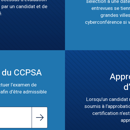
sélection à une dat
par un candidat et de
entrevues se tien
é.
grandes ville
cyberconférence si v
on du CCPSA
Appr
d
ctuer l’examen de
afin d’être admissible
Lorsqu’un candidat 
soumis à l’approbati
certification n’es
appr