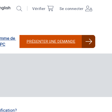
echercher
nglish
Vérifier
Se connecter
Top
User
Right
account
menu
mme de 
PRÉSENTER UNE DEMANDE
PPC
fication?