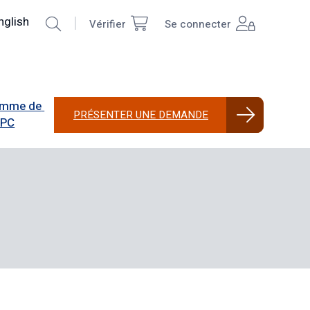
echercher
nglish
Vérifier
Se connecter
Top
User
Right
account
menu
mme de 
PRÉSENTER UNE DEMANDE
PPC