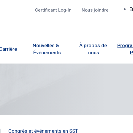
R
E
Certificant Log-In
Nous joindre
Top
Nouvelles &  
À propos de 
Progra
Carrière
Événements
nous
Congrès et événements en SST