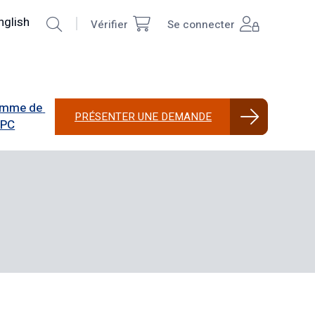
echercher
nglish
Vérifier
Se connecter
Top
User
Right
account
menu
mme de 
PRÉSENTER UNE DEMANDE
PPC